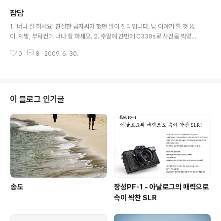
그냥 DP2 살래요. ㅠ_ㅠ 3. 부산은 확실히 매력적인 공간입니다. 이번엔 매축
잡담
지를 다녀왔는데, 철거된다는 사실이 안타까울 뿐이었습니다. 사진으로 남겨둔
글 내용
다는 건 이럴 때 빛을 발하는 것 같아요. 4. 번개친다고 그래놓고 계속 번개를 못
1. '너나 잘 하세요' 친절한 금자씨가 했던 말이 진리입니다. 남 이야기 할 것 없
치고 있네요. 이건 좀 확실히 문제가... 18일이나 19일쯤에 번개를 칠까 생각중..
이. 제발, 부탁컨데 너나 잘 하세요. 2. 주말에 간만에 C330s로 사진을 찍었습
니다만, 시간이 되지 않아 사진을 맡기지 못하고 있습니다. 천상 오늘 저녁에나
0
8
2009. 6. 30.
현상소에 들를 수 있을 것 같군요. 3. '첫술에 배부를 수 없다' 요거도 진리입니
다. 여러분들이 줄줄이 비엔나 소시지처럼 트랙백을 달아주는 그날까지 EastR
ain의 포토 다이어리는 계속 됩니다. 4. SM 판정 테스트 http://j2k.naver.co
m/j2k.php/korean/www.nawa.jp/smntest.html 에, 저의 결과는 말이
죠... 노멀도는 매우 평균적인 위치에 속해있고 '신중파 포말 새디스트' 라는군
이 블로그 인기글
요... -_- 궁금하시면 여러분들..
송도
장성PF-1 - 아날로그의 매력으로
속이 꽉찬 SLR