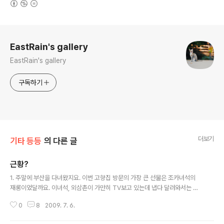
로그 정보
EastRain's gallery
EastRain's gallery
구독하기
더보기
기타 등등
의 다른 글
근황?
글 내용
1. 주말에 부산을 다녀왔지요. 이번 고향집 방문의 가장 큰 선물은 조카녀석의
재롱이었달까요. 이녀석, 외삼촌이 가만히 TV보고 있는데 냅다 달려와서는 입
술에 뽀뽀를 하고 갑니다. 아이고. 너무 이뻐요. 너무. 2. 내 마음속에 계속 디지
0
8
2009. 7. 6.
털 똑딱이의 뽐뿌가 가시질 않아요. 진짜 이러다가 조만간 DP2를 지르지 않을
까 싶습니다. 아무리 내림푸스라지만 E-P1의 초기 출시가는 부담 스럽습니다.