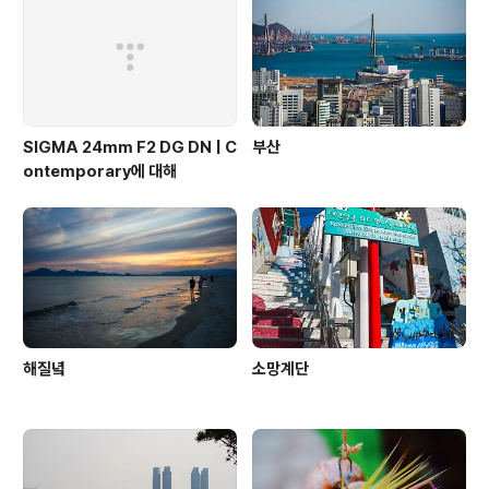
SIGMA 24mm F2 DG DN | C
부산
ontemporary에 대해
해질녘
소망계단