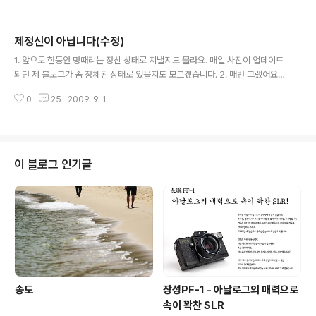
그저 M39 Screw Mount라고만 보내줬는데 왜 적어놓
지도 않은 허위 정보를 떡하니 기재했는지 모르겠네요. 기
제정신이 아닙니다(수정)
자님, 제가 사진을 찍을 때 쓴 렌즈는 아래와 같이 생긴 렌
글 내용
즈입니다. 무려 1950년대 중후반에 생산된 오래된 클래식
1. 앞으로 한동안 멍때리는 정신 상태로 지낼지도 몰라요. 매일 사진이 업데이트
렌즈란 말입니다!!!! (그리고 전 L렌즈를 사서 쓸 정도로 돈
되던 제 블로그가 좀 정체된 상태로 있을지도 모르겠습니다. 2. 매번 그랬어요.
이 많지도 않아요! ㅠ_ㅠ) 출처: Canon Camera Museu
인간에 대한 불신은, 인간으로부터 나오는 것인데, 그 불신감에 사람을 멀리하
m(http://www.canon.com/camera-museum) 살짝
0
25
2009. 9. 1.
게 되다가도, 결국 사람 때문에 맘이 흔들리지요. 그리고 다시 사람에게 기대게
흥분했네요... 여튼 뭐 ..
되더라구요. 이번이, 그 불신을 씻을 수 있는, 마지막 기회이길 바랄 뿐입니다.
3. 고맙습니다, 라고 말할 사람이 여럿 있습니다. 이자리를 빌어 고마움의 마음
을 전합니다. 말뿐이냐, 라고 반문하시면 제가 너무 쑥스러우니까, 댓글로 날짜
잡아서 알려주시면 따끈한 커피 한잔 대접합지요. -----------------------
이 블로그 인기글
---------------------------------------..
송도
장성PF-1 - 아날로그의 매력으로
속이 꽉찬 SLR