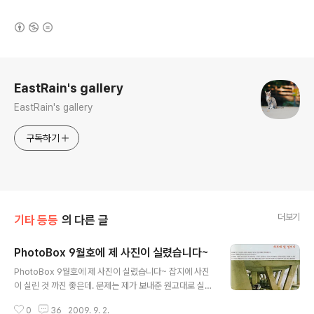
(새창열림)
로그 정보
EastRain's gallery
EastRain's gallery
구독하기
더보기
기타 등등
의 다른 글
PhotoBox 9월호에 제 사진이 실렸습니다~
글 내용
PhotoBox 9월호에 제 사진이 실렸습니다~ 잡지에 사진
이 실린 것 까진 좋은데. 문제는 제가 보내준 원고대로 실리
지 않았다는 겁니다. 아니 세상에, RF 바디인 Zeiss ikon
0
36
2009. 9. 2.
에 Canon 50mm f1.2L USM렌즈가 말이 됩니까. 저는