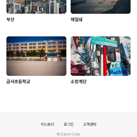
부산
해질녘
금사초등학교
소망계단
의안내
티스토리
로그인
고객센터
© Daum Corp.