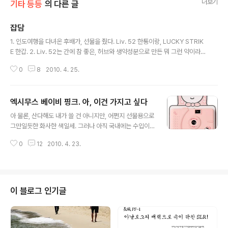
더보기
기타 등등
의 다른 글
잡담
글 내용
1. 인도여행을 다녀온 후배가, 선물을 줬다. Liv. 52 한통이랑, LUCKY STRIK
E 한갑. 2. Liv. 52는 간에 참 좋은, 허브와 생약성분으로 만든 뭐 그런 약이라
는데, 하루에 두알씩 챙겨먹으면 효과가 그렇게 좋단다. 이건 나보다 간이 좋지
0
8
2010. 4. 25.
않아보이는 유모양에게 딱 좋을 것 같고. 3. 럭키스트라이크는 누가 됐건 외국
나갔다 들어오는 사람들이 흡연자를 위해 꼭 사오곤 하는 그런 아이템인데, 나
는 럭키스트라이크를 필 때 마다 약간의 부담감을 느낀다. 필터 위, 동그라미 안
엑시무스 베이비 핑크. 아, 이건 가지고 싶다
에 적힌 LUCKY STRIKE라는 글자까지 태워줘야 할 것 같은 묘한 중압감이랄
글 내용
까. 대학다닐때, 선배들이 그런 중압감을 심어줬지 싶다. 지금은 안보이지만, 그
아 물론, 산다해도 내가 쓸 건 아니지만, 어쩐지 선물용으로
땐 필터위쪽 담배가 끝나는 부분에 숫자가 적혀있었는데 그거까진 ..
그만일듯한 화사한 색일세. 그러나 아직 국내에는 수입이
안되고 있을 뿐이고.
0
12
2010. 4. 23.
이 블로그 인기글