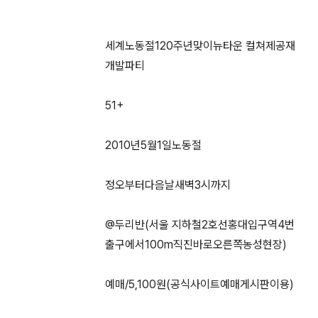
세계노동절120주년맞이뉴타운 컬쳐제공재
개발파티
51+
2010년5월1일노동절
정오부터다음날새벽3시까지
@두리반(서울 지하철2호선홍대입구역4번
출구에서100m직진바로오른쪽농성현장)
예매/5,100원(공식사이트예매게시판이용)