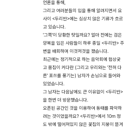
언론을 통해,
그리고 여러분들의 입을 통해 알려지면서 요
사이 <두리반>에는 심상치 않은 기류가 흐르
고 있습니다.
'그쪽'이 당황한 탓일까요? 얼마 전에는 검은
양복을 입은 사람들이 하루 종일 <두리반> 주
변을 배회하며 이것저것을 쟀습니다.
최근에는 정기적으로 하는 음악회에 험상궂
고 몸집이 커다란 (그리고 우리와는 '전혀 다
른' 포쓰를 풍기는) 남자가 손님으로 들어와
있었습니다.
그 남자는 다음날에도 큰 이유없이 <두리반>
을 한번 더 방문했습니다.
오픈된 공간인 것을 이용하여 동태를 파악하
려는 것이었을까요? <두리반>에서 10m 정
도 밖에 떨어져있지 않은 꽃집의 지붕이 뜯겨