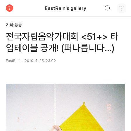
검색하기
EastRain's gallery
티스토리
기타 등등
전국자립음악가대회 <51+> 타
임테이블 공개! (퍼나릅니다...)
EastRain
2010. 4. 25. 23:09