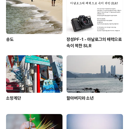
물든 창가에 서면 흐르는 구름 속에 고향을 그리듯이 마치
그런 맘으로 그댈 그리지
송도
장성PF-1 - 아날로그의 매력으로
속이 꽉찬 SLR
소망계단
할아버지와 소년