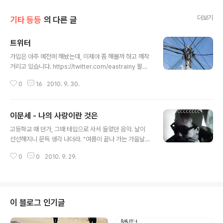
더보기
기타 등등
의 다른 글
트위터
글 내용
가입은 아주 예전에 해놨는데, 이제야 좀 해볼까 하고 깨작
거리고 있습니다. https://twitter.com/eastrainy 팔로
부탁드려요~ :D
0
16
2010. 9. 30.
이문세 - 나의 사랑이란 것은
글 내용
고등학교 때 던가, 그때 테입으로 사서 들었던 음악. 날이
선선해지니 문득 생각 나더라. "여름이 끝나 가는 가을날
같이 내 마음 가득 시려오는 너에게" 요 가사 때문인 듯. 사
0
0
2010. 9. 29.
랑은 말이 없지 꿈을 꾸는 것처럼 보랏빛 하늘 열린 새벽이
오면 내겐 있지도 않은 고향에 가고 싶은 단지 그런 맘으로
그댈 그리지 여름이 끝나 가는 가을날 같이 내 마음 가득 시
려오는 너에게 사랑한다고 말을 하고 싶질 않아 말을 하고
나면 뭔가 허전할 것 같아 바보는 그래 사랑이란 걸 말하기
이 블로그 인기글
싫어 가슴에 느껴 난 원래 그래 사랑이란 걸 말하기 보다 혼
자만 느껴 언제나 그랬었지 꿈을 꾸는 것처럼 황금빛 노을