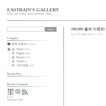
EASTRAIN'S GALLERY
notice
/
tag
/
localog
/
media
/
guestbook
/
admin
200,000 돌파 이벤트!
기타 등등
from
2008. 3. 2. 11:46
Category
분류 전체보기
(5685)
FILM
(2465)
Digital
(2808)
Review
(110)
Travel
(3)
기타 등등
(258)
Recent Post
Recent Comment
T
Y
T
Subscribe to RSS