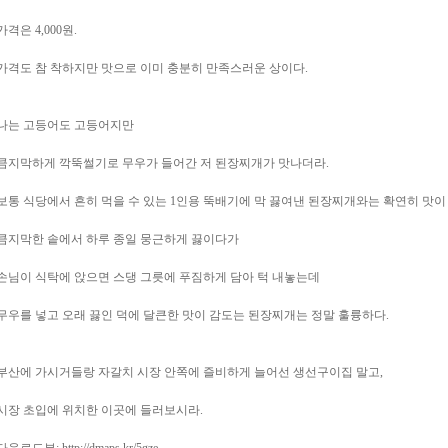
가격은 4,000원.
가격도 참 착하지만 맛으로 이미 충분히 만족스러운 상이다.
나는 고등어도 고등어지만
큼지막하게 깍뚝썰기로 무우가 들어간 저 된장찌개가 맛나더라.
보통 식당에서 흔히 먹을 수 있는 1인용 뚝배기에 막 끓여낸 된장찌개와는 확연히 맛이
큼지막한 솥에서 하루 종일 뭉근하게 끓이다가
손님이 식탁에 앉으면 스댕 그릇에 푸짐하게 담아 턱 내놓는데
무우를 넣고 오래 끓인 덕에 달큰한 맛이 감도는 된장찌개는 정말 훌륭하다.
부산에 가시거들랑 자갈치 시장 안쪽에 즐비하게 늘어선 생선구이집 말고,
시장 초입에 위치한 이곳에 들러보시라.