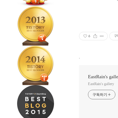
6
구
,
EastRain's gall
EastRain's gallery
구독하기