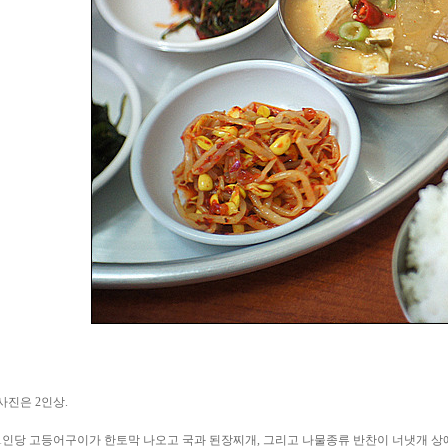
사진은 2인상.
1인당 고등어구이가 한토막 나오고 국과 된장찌개, 그리고 나물종류 반찬이 너냇개 상