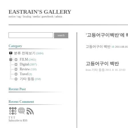
EASTRAIN'S GALLERY
notice
/
tag
/
localog
/
media
/
guestbook
/
admin
'고등어구이백반'에 
Category
고등어구이 백반
18
2011.08.16
분류 전체보기
(5684)
FILM
(2465)
고등어구이 백반
Digital
(2807)
Review
(110)
기타 등등
from
2011. 8. 16. 22:03
Travel
(3)
기타 등등
(258)
Recent Post
Recent Comment
T
Y
T
Subscribe to RSS