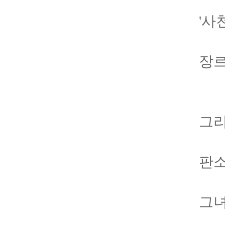
'사
장르
그리
판소
그녀