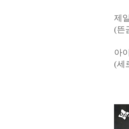
제일
(뜬
아이
(세