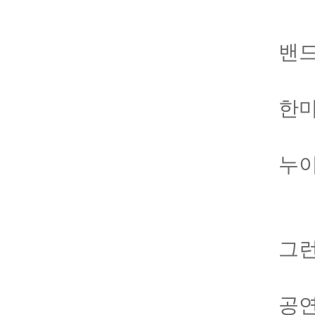
밴드
한마
누이
그런
공연