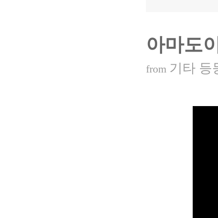
아마도이
기타 등
from