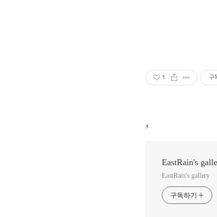
1
구
,
EastRain's gall
EastRain's gallery
구독하기