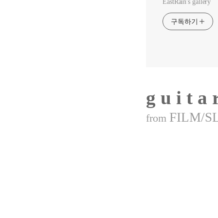
EastRain's gallery
구독하기
g u i t a 
FILM/S
from