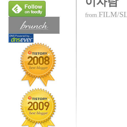
이자람
FILM/S
from