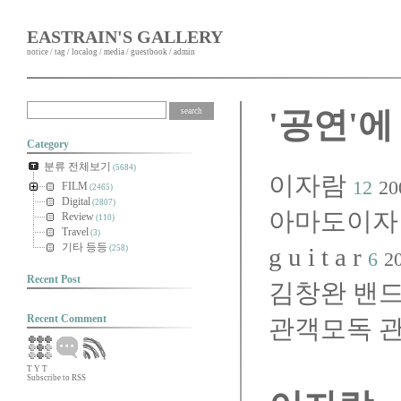
EASTRAIN'S GALLERY
notice
/
tag
/
localog
/
media
/
guestbook
/
admin
'공연'에
Category
분류 전체보기
(5684)
이자람
12
20
FILM
(2465)
Digital
(2807)
아마도이자
Review
(110)
Travel
(3)
기타 등등
g u i t a r
(258)
6
2
Recent Post
김창완 밴
Recent Comment
관객모독 
T
Y
T
Subscribe to RSS