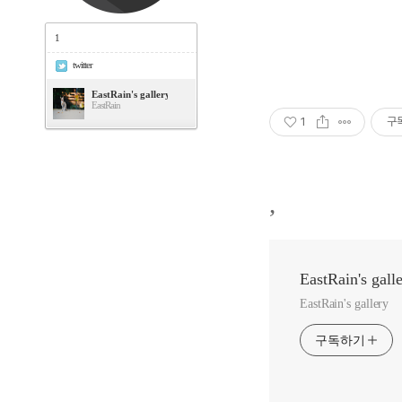
1
twitter
EastRain's gallery
EastRain
1
구
,
EastRain's gall
EastRain's gallery
구독하기