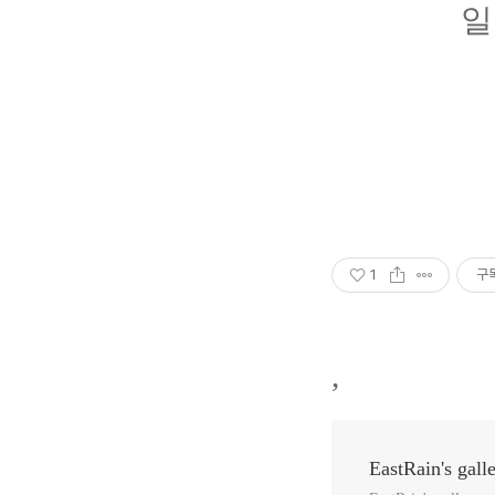
일러
1
구
,
EastRain's gall