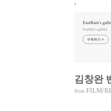
,
EastRain's gall
EastRain's gallery
구독하기
김창완 
FILM/R
from