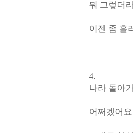
뭐 그렇더라
이젠 좀 흘
4.
나라 돌아가
어쩌겠어요