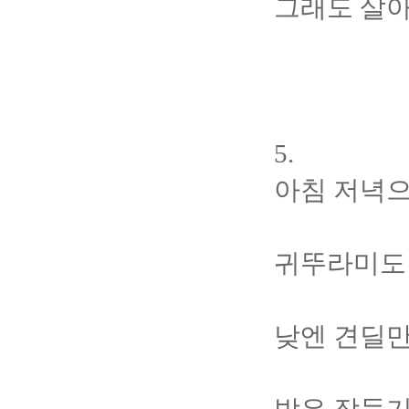
그래도 살아
5.
아침 저녁으
귀뚜라미도 
낮엔 견딜만