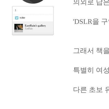
의외로 답은
1
twitter
'DSLR을 
EastRain's gallery
EastRain
그래서 책을
특별히 여
다른 초보 