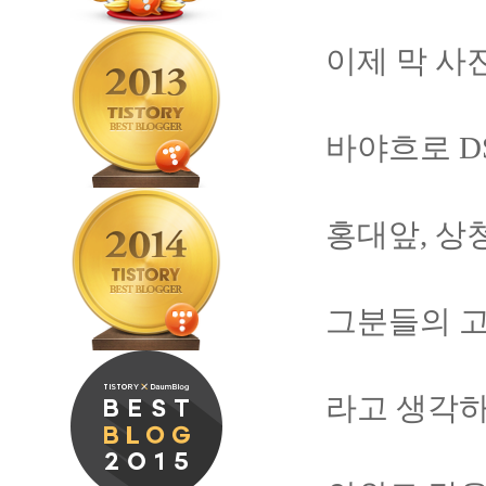
이제 막 사
바야흐로 D
홍대앞, 상
그분들의 고
라고 생각