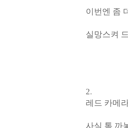
이번엔 좀 
실망스켜 드
2.
레드 카메
사실 톡 까