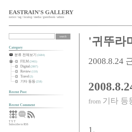
EASTRAIN'S GALLERY
notice
/
tag
/
localog
/
media
/
guestbook
/
admin
'귀뚜라미
Category
분류 전체보기
(5684)
2008.8.24
FILM
(2465)
Digital
(2807)
Review
(110)
Travel
(3)
기타 등등
(258)
2008.8.
Recent Post
기타 등
from
Recent Comment
T
Y
T
Subscribe to RSS
1.