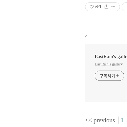
공감
,
EastRain's gall
EastRain's gallery
구독하기
<< previous
1