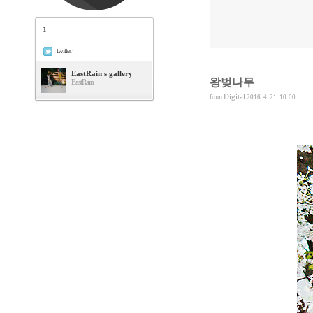
1
twitter
EastRain's gallery
왕벚나무
EastRain
Digital
from
2016. 4. 21. 10:00