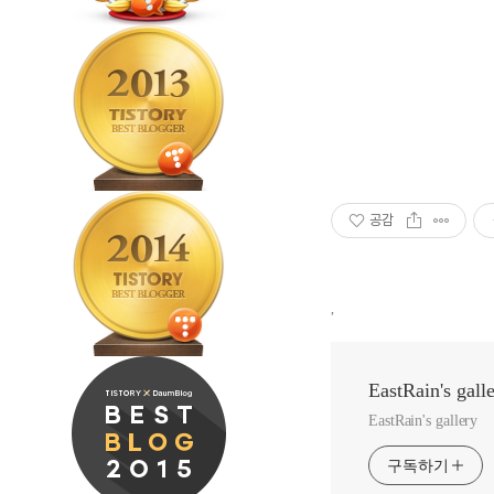
공감
,
EastRain's gall
EastRain's gallery
구독하기