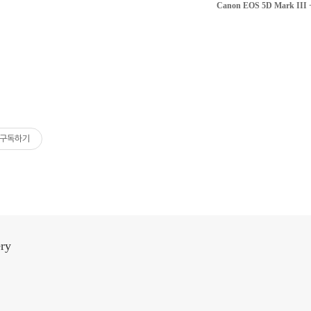
Canon EOS 5D Mark III 
구독하기
ery