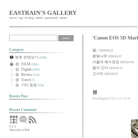
EASTRAIN'S GALLERY
notice
/
tag
/
localog
/
media
/
guestbook
/
admin
'Canon EOS 5D Ma
Category
봄
2
2016.04.22
왕벚나무
2016.04.21
분류 전체보기
(5686)
서울대 폐수영장
2016.04.18
FILM
(2465)
봄이 간다
2016.04.17
Digital
(2809)
고사리
Review
2016.02.01
(110)
Travel
(3)
기타 등등
(258)
봄
Recent Post
Digital
from
2016. 4. 22. 10:00
Recent Comment
T
Y
T
Subscribe to RSS