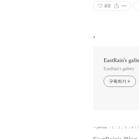
공감
,
EastRain's gall
EastRain's gallery
구독하기
<< previous
1
2
3
4