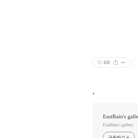
공감
,
EastRain's gall
EastRain's gallery
구독하기