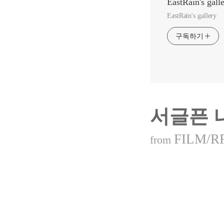
EastRain's gall
EastRain's gallery
구독하기
서글픈 나라
FILM/R
from