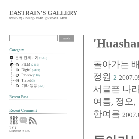
EASTRAIN'S GALLERY
notice
/
tag
/
localog
/
media
/
guestbook
/
admin
'Huash
Category
분류 전체보기
(5686)
돌아가는 
FILM
(2465)
Digital
(2809)
정원
Review
2
2007.0
(110)
Travel
(3)
기타 등등
서글픈 나라, 
(258)
Recent Post
여름, 정오,
Recent Comment
한여름
2007.
T
Y
T
Subscribe to RSS