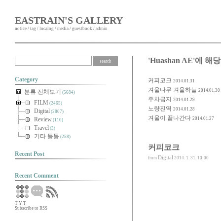
EASTRAIN'S GALLERY
notice
/
tag
/
localog
/
media
/
guestbook
/
admin
'Huashan AE'에 해
Category
커피코크
2014.01.31
겨울나무 겨울하늘
2014.01.30
분류 전체보기
(5684)
주차금지
2014.01.29
FILM
(2465)
노량진역
2014.01.28
Digital
(2807)
겨울이 끝나간다
Review
2014.01.27
(110)
Travel
(3)
기타 등등
(258)
커피코크
Recent Post
Digital
from
2014. 1. 31. 10:00
Recent Comment
T
Y
T
Subscribe to RSS