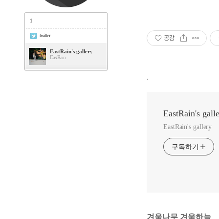
1
twitter
공감
EastRain's gallery
EastRain
,
EastRain's gall
EastRain's gallery
구독하기
겨울나무 겨울하늘