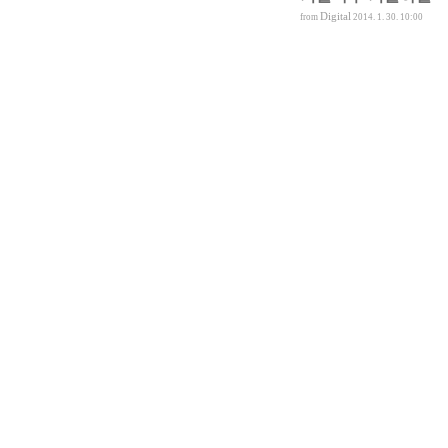
Digital
from
2014. 1. 30. 10:00