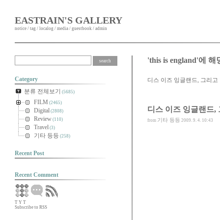
EASTRAIN'S GALLERY
notice
/
tag
/
localog
/
media
/
guestbook
/
admin
'this is england'
Category
디스 이즈 잉글랜드, 그리고
분류 전체보기
(5685)
FILM
(2465)
디스 이즈 잉글랜드,
Digital
(2808)
Review
(110)
기타 등등
from
2009. 9. 4. 10:43
Travel
(3)
기타 등등
(258)
Recent Post
Recent Comment
T
Y
T
Subscribe to RSS