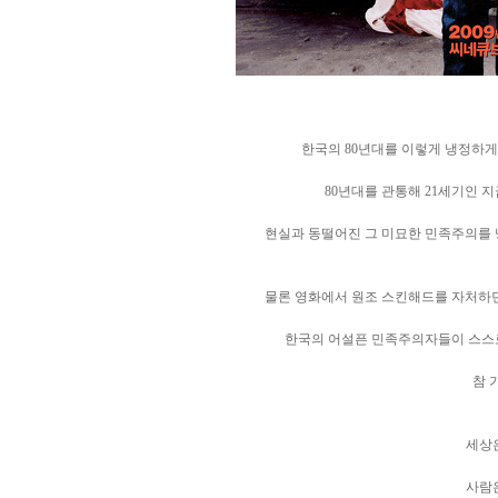
한국의 80년대를 이렇게 냉정하게
80년대를 관통해 21세기인 
현실과 동떨어진 그 미묘한 민족주의를 
물론 영화에서 원조 스킨해드를 자처하던
한국의 어설픈 민족주의자들이 스스
참 
세상은
사람은