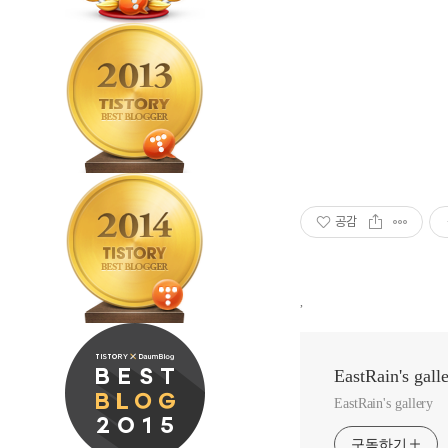
공감
,
EastRain's gall
EastRain's gallery
구독하기